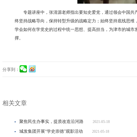
专题讲座中，张清源老师指出要知史爱党，通过领会中国共产
终坚持战略导向，保持转型升级的战略定力；始终坚持底线思维，筑牢风
学会如何在学党史的过程中统一思想、提高担当，为津市
撑。
分享到：
相关文章
聚焦民生办事实，提质改造沿河路
2021-05-18
城发集团开展“学史崇德”观影活动
2021-05-18