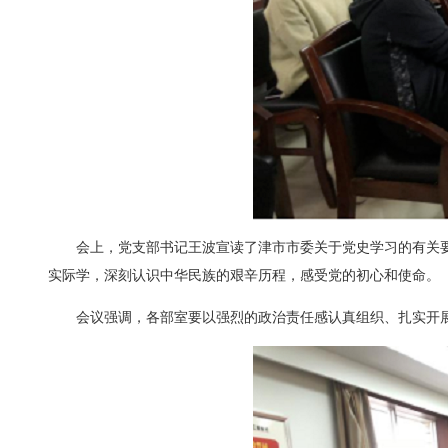
会上，党支部书记王波宣读了津市市委关于党史学习的有关要求
实际学，深刻认识中华民族的艰辛历程，感受党的初心和使命。
会议强调，各部室要以强烈的政治责任感认真组织、扎实开展党史学习