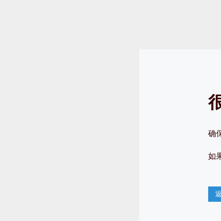
很
确
如果